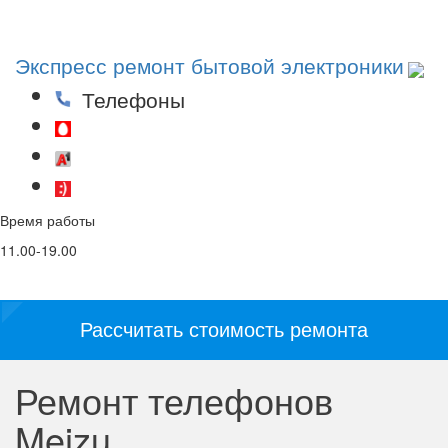
Toggl
navig
Экспресс ремонт бытовой электроники
Телефоны
(29)53-53-000
(44)53-53-000
(25)53-53-000
Время работы
Email
Соц. сети и
мессенджеры:
11.00-19.00
info@5353.by
Рассчитать стоимость ремонта
Ремонт телефонов
Meizu