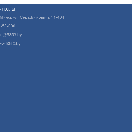
ОНТАКТЫ
.Минск ул. Серафимовича 11-404
3-53-000
nfo@5353.by
ww.5353.by