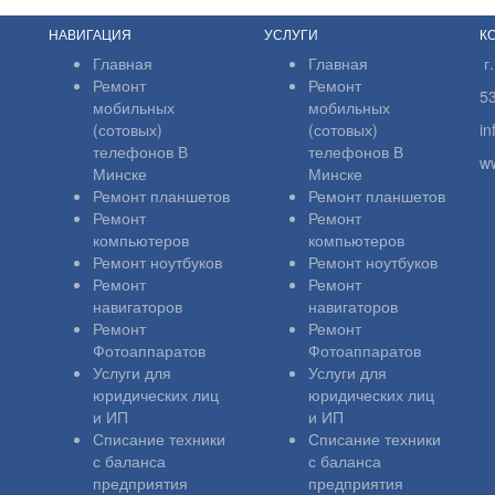
НАВИГАЦИЯ
УСЛУГИ
К
Главная
Главная
г
Ремонт
Ремонт
5
мобильных
мобильных
(сотовых)
(сотовых)
i
телефонов В
телефонов В
w
Минске
Минске
Ремонт планшетов
Ремонт планшетов
Ремонт
Ремонт
компьютеров
компьютеров
Ремонт ноутбуков
Ремонт ноутбуков
Ремонт
Ремонт
навигаторов
навигаторов
Ремонт
Ремонт
Фотоаппаратов
Фотоаппаратов
Услуги для
Услуги для
юридических лиц
юридических лиц
и ИП
и ИП
Списание техники
Списание техники
с баланса
с баланса
предприятия
предприятия