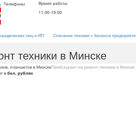
Время работы
Email
Соц. сети
Телефоны
мессендж
(29)53-53-000
11.00-19.00
info@5353.by
(44)53-53-000
(25)53-53-000
юридических лиц и ИП
Списание техники с баланса предприяти
онт техники в Минске
ков, планшетов в Минске
Прейскурант на ремонт техники в Минске
нт в
бел. рублях