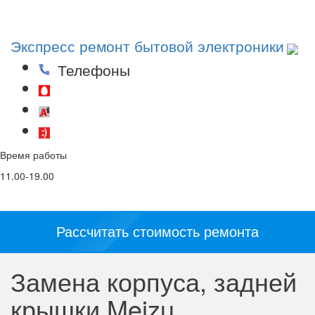
Toggl
navig
Экспресс ремонт бытовой электроники
Телефоны
(29)53-53-000
(44)53-53-000
(25)53-53-000
Время работы
Email
Соц. сети и
мессенджеры:
11.00-19.00
info@5353.by
Рассчитать стоимость ремонта
Замена корпуса, задней
крышки Meizu