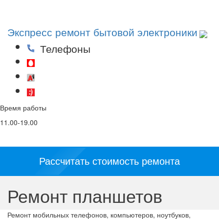
Toggl
navig
Экспресс ремонт бытовой электроники
Телефоны
(29)53-53-000
(44)53-53-000
(25)53-53-000
Время работы
Email
Соц. сети и
мессенджеры:
11.00-19.00
info@5353.by
Рассчитать стоимость ремонта
Ремонт планшетов
Ремонт мобильных телефонов, компьютеров, ноутбуков,