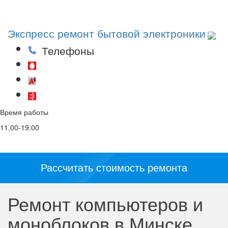
Toggl
navig
Экспресс ремонт бытовой электроники
Телефоны
(29)53-53-000
(44)53-53-000
(25)53-53-000
Время работы
Email
Соц. сети и
мессенджеры:
11.00-19.00
info@5353.by
Рассчитать стоимость ремонта
Ремонт компьютеров и
моноблоков в Минске