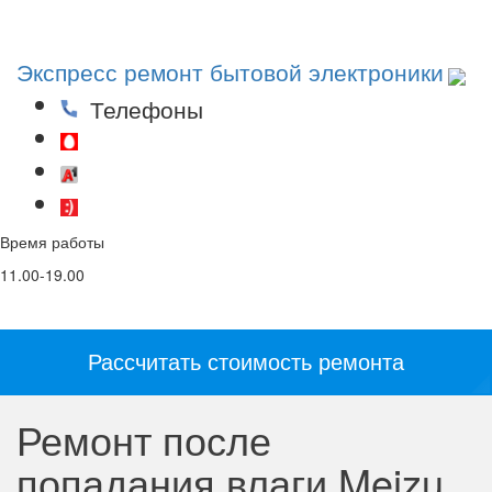
Toggl
navig
Экспресс ремонт бытовой электроники
Телефоны
(29)53-53-000
(44)53-53-000
(25)53-53-000
Время работы
Email
Соц. сети и
мессенджеры:
11.00-19.00
info@5353.by
Рассчитать стоимость ремонта
Ремонт после
попадания влаги Meizu