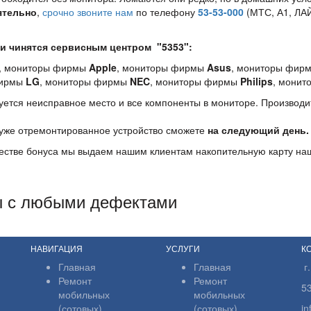
ятельно
,
срочно звоните нам
по телефону
53-53-000
(МТС, А1, ЛА
и чинятся сервисным центром "5353":
, мониторы фирмы
Apple
, мониторы фирмы
Asus
, мониторы фир
фирмы
LG
, мониторы фирмы
NEC
, мониторы фирмы
Philips
, мони
ся неисправное место и все компоненты в мониторе. Производи
же отремонтированное устройство сможете
на следующий день.
ачестве бонуса мы выдаем нашим клиентам накопительную карту н
ы с любыми дефектами
НАВИГАЦИЯ
УСЛУГИ
К
Главная
Главная
г
Ремонт
Ремонт
5
мобильных
мобильных
(сотовых)
(сотовых)
i