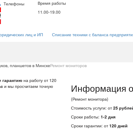
Время работы
Email
Соц. сети
Телефоны
мессендж
(29)53-53-000
11.00-19.00
info@5353.by
(44)53-53-000
(25)53-53-000
юридических лиц и ИП
Списание техники с баланса предприяти
ков, планшетов в Минске
Ремонт мониторов
м
гарантию
на работу от 120
Информация о
ас
и мы просчитаем точную
(Ремонт монитора)
Стоимость услуги: от
25 рубле
Сроки работы:
1-2 дня
Сроки гарантии: от
120 дней