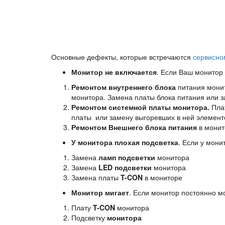
Основные дефекты, которые встречаются
сервисно
Монитор не включается
. Если Ваш монитор 
Ремонтом внутреннего блока
питания монит
монитора. Замена платы блока питания или 
Ремонтом системной платы монитора.
Плат
платы или замену выгоревших в ней элементо
Ремонтом Внешнего блока
питания
в монит
У монитора плохая подсветка
. Если у мони
Замена
ламп подсветки
монитора
Замена
LED подсветки
монитора
Замена платы
T-CON
в мониторе
Монитор мигает
. Если монитор постоянно м
Плату
T-CON
монитора
Подсветку
монитора