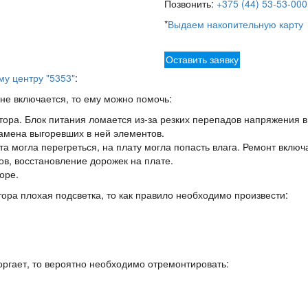
Позвонить:
+375 (44) 53-53-000
*
Выдаем накопительную карту
Оставить заявку
му центру "5353"
:
не включается, то ему можно помочь:
ора. Блок питания ломается из-за резких перепадов напряжения в 
замена выгоревших в ней элементов.
а могла перегреться, на плату могла попасть влага. Ремонт включ
в, восстановление дорожек на плате.
оре.
тора плохая подсветка, то как правило необходимо произвести:
оргает, то вероятно необходимо отремонтировать: