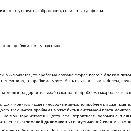
ниторе отсутствует изображение, возможные дефекты
роятно проблемы могут крыться в
ам выключается, то проблема связана скорее всего с
блоком пита
е нет сигнала, то проблема может быть с сигнальным кабелем, ра
и на мониторе дергается изображение, то проблема скорее всего в
и
. Если монитор издает инородные звуки, то проблема может крыть
долго включается проблема может быть в системной плате монитор
сли на мониторе искажены цвета, если вероятность поломки сигналь
жет решиться
заменой динамиков
или акустической системы в мо
одится без монитора. Ломаются они редко, но в домашних услов