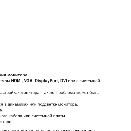
ния монитора
.
зъемом
HDMI, VGA, DisplayPort, DVI
или с системной
 настройках монитора. Так же Проблема может быть
ся в динамиках или подсветке монитора.
а.
ного кабеля или системной платы.
ниторе.
иях починить монитор практически невозможно.