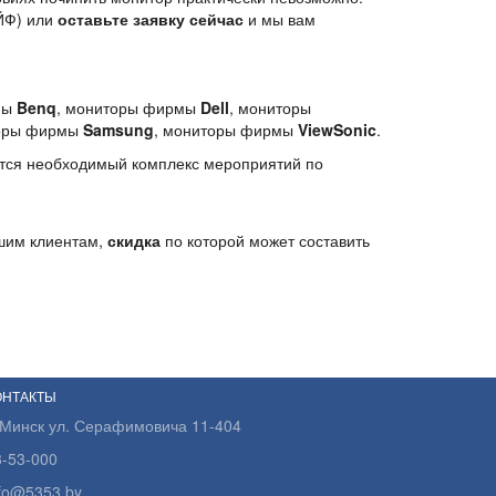
ЙФ) или
оставьте заявку сейчас
и мы вам
мы
Benq
, мониторы фирмы
Dell
, мониторы
торы фирмы
Samsung
, мониторы фирмы
ViewSonic
.
тся необходимый комплекс мероприятий по
ашим клиентам,
скидка
по которой может составить
ОНТАКТЫ
.Минск ул. Серафимовича 11-404
3-53-000
nfo@5353.by