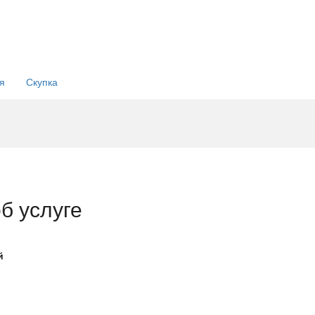
 и
еры:
я
Скупка
б услуге
й