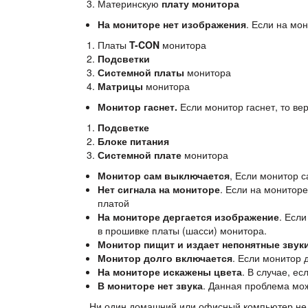
Материнскую
плату монитора
На мониторе нет изображения
. Если на мо
Платы
T-CON
монитора
Подсветки
Системной платы
монитора
Матрицы
монитора
Монитор гаснет.
Если монитор гаснет, то ве
Подсветке
Блоке питания
Системной плате
монитора
Монитор сам выключается
, Если монитор с
Нет сигнала на мониторе
. Если на монитор
платой
На мониторе дергается изображение
. Есл
в прошивке платы (шасси) монитора.
Монитор пищит и издает непонятные звук
Монитор долго включается
. Если монитор 
На мониторе искажены цвета
. В случае, е
В мониторе нет звука
. Данная проблема мо
Ни один домашний или офисный компьютер не обх