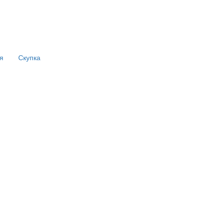
 и
еры:
я
Скупка