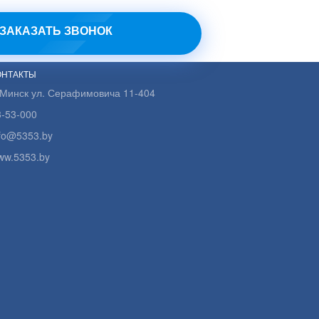
ЗАКАЗАТЬ ЗВОНОК
ОНТАКТЫ
.Минск ул. Серафимовича 11-404
3-53-000
nfo@5353.by
ww.5353.by