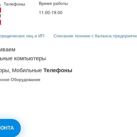
Время работы
Email
Соц. сети
Телефоны
мессендж
(29)53-53-000
11.00-19.00
info@5353.by
(44)53-53-000
(25)53-53-000
юридических лиц и ИП
Списание техники с баланса предприяти
живаем
льные компьютеры
торы, Мобильные
Телефоны
сное Оборудование
МОНТА