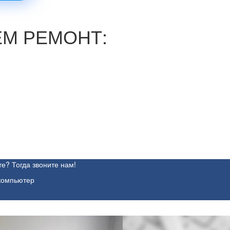
М РЕМОНТ:
е? Тогда звоните нам!
 компьютер