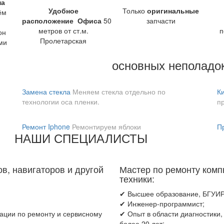
на
Удобное
Только
оригинальные
ём
расположение
Офиса
50
запчасти
метров от ст.м.
п
он
Пролетарская
ми
основных неполадо
Замена стекла
Меняем стекла отдельно по
К
технологии оса пленки.
п
Ремонт Iphone
Ремонтируем яблоки
П
НАШИ СПЕЦИАЛИСТЫ
в, навигаторов и другой
Мастер по ремонту компь
техники:
✔ Высшее образование, БГУИР
✔ Инженер-программист;
ации по ремонту и сервисному
✔ Опыт в области диагностики
более 20 лет;