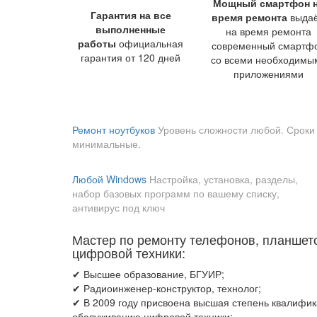
Мощный смартфон 
Гарантия на все
время ремонта
выда
выполненные
на время ремонта
работы
официальная
современный смартф
гарантия от 120 дней
со всеми необходимы
приложениями
Ремонт ноутбуков
Уровень сложности любой. Сроки
минимальные.
Любой Windows
Настройка, установка, разделы,
набор базовых программ по вашему списку,
антивирус под ключ
Мастер по ремонту телефонов, планшето
цифровой техники:
✔ Высшее образование, БГУИР;
✔ Радиоинженер-конструктор, технолог;
✔ В 2009 году присвоена высшая степень квалифик
обслуживанию цифровой техники;