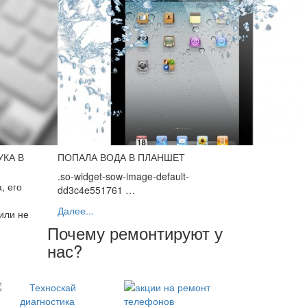
УКА В
ПОПАЛА ВОДА В ПЛАНШЕТ
.so-widget-sow-image-default-
, его
dd3c4e551761 …
Далее...
или не
Почему ремонтируют у
нас?