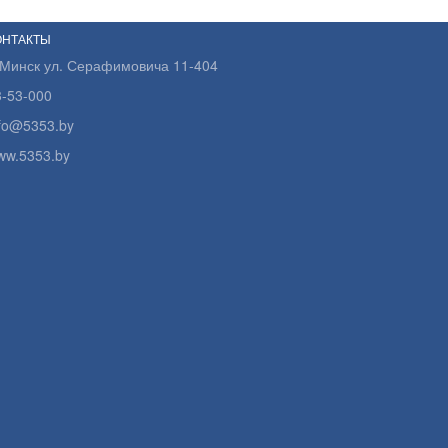
ОНТАКТЫ
.Минск ул. Серафимовича 11-404
3-53-000
nfo@5353.by
ww.5353.by