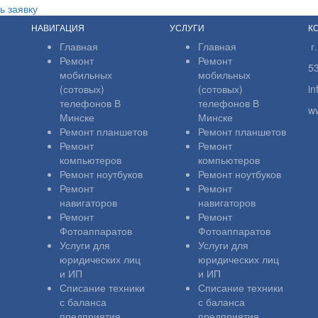
ь заявку
НАВИГАЦИЯ
УСЛУГИ
К
Главная
Главная
г
Ремонт
Ремонт
5
мобильных
мобильных
(сотовых)
(сотовых)
i
телефонов В
телефонов В
w
Минске
Минске
Ремонт планшетов
Ремонт планшетов
Ремонт
Ремонт
компьютеров
компьютеров
Ремонт ноутбуков
Ремонт ноутбуков
Ремонт
Ремонт
навигаторов
навигаторов
Ремонт
Ремонт
Фотоаппаратов
Фотоаппаратов
Услуги для
Услуги для
юридических лиц
юридических лиц
и ИП
и ИП
Списание техники
Списание техники
с баланса
с баланса
предприятия
предприятия