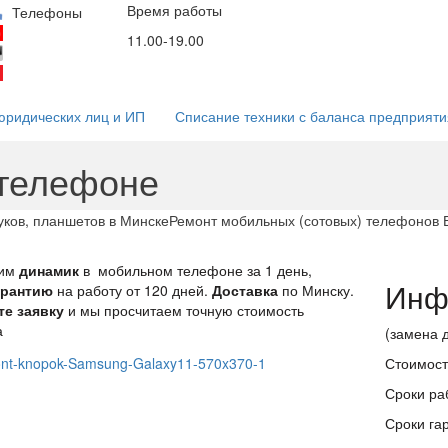
Время работы
Email
Соц. сети
Телефоны
мессендж
(29)53-53-000
11.00-19.00
info@5353.by
(44)53-53-000
(25)53-53-000
юридических лиц и ИП
Списание техники с баланса предприяти
 телефоне
ков, планшетов в Минске
Ремонт мобильных (сотовых) телефонов 
им
динамик
в мобильном телефоне за 1 день,
Инф
арантию
на работу от 120 дней.
Доставка
по Минску.
те заявку
и мы просчитаем точную стоимость
а
(замена 
Стоимост
Сроки ра
Сроки га