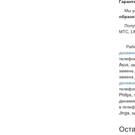
Гарант
Мы у
образо
Полу
МТС, Lif
Работ
динамик
телефон
Asus, з
замена 
замена 
динами
телефон
Philips
динамик
в телеф
Jinga, 
Оста