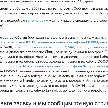
ия
на ремонт динамика в мобильном составляет
120 дней
.
спешно работаем с 2007 года на рынке услуг. Собственный штат 
ванием
позволяет производить ремонт динамика в телефоне быстро
чить подробную
консультацию
можно у нашего специалиста в серв
e).
аем с
любыми
брендами
телефонов
и выполняем услуги:
заме
а в телефоне в
Meizu
,
замена динамика в телефоне
Huawei
,
заме
е Vertu,
замена динамика в телефоне
iPhone
,
замена динамика в
амена динамика в телефоне Sharp, замена динамика в телефоне On
динамика в телефоне HomTom, замена динамика в телефоне LeEco 
динамика в телефоне Leagoo, замена динамика в телефоне DOOG
ка в телефоне
Nokia
,
замена динамика в телефоне
Sony
,
замена 
е Motorola, замена динамика в телефоне LG, замена динамика в т
, замена динамика в телефоне Maxvi, замена динамика в телефоне 
а в телефоне Keneksi, замена динамика в телефоне Vertex, замен
оне myPhone, замена динамика в телефоне ALCATEL, замена дина
замена динамика в телефоне Lexand, замена динамика в телефоне 
вьте заявку и мы сообщим точную стои