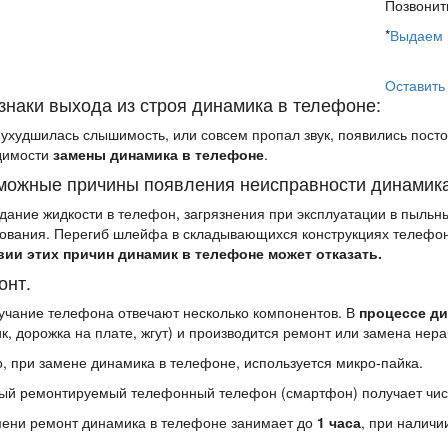
Позвонит
*
Выдаем 
Оставить
знаки выхода из строя динамика в телефоне:
 ухудшилась слышимость, или совсем пропал звук, появились пост
димости
замены динамика в телефоне
.
можные причины появления неисправности динамика
дание жидкости в телефон, загрязнения при эксплуатации в пыльн
ования. Перегиб шлейфа в складывающихся конструкциях телефон
вии этих причин динамик в телефоне может отказать.
онт.
вучание телефона отвечают несколько компонентов. В
процессе ди
к, дорожка на плате, жгут) и производится ремонт или замена нер
о, при замене динамика в телефоне, используется микро-пайка.
ый ремонтируемый телефонный телефон (смартфон) получает чист
ени ремонт динамика в телефоне занимает до
1 часа
, при налич