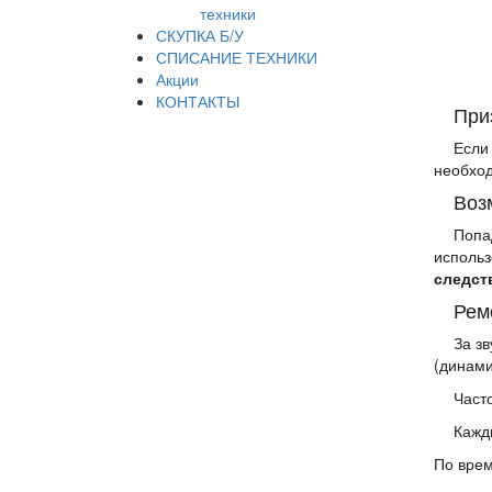
техники
СКУПКА Б/У
СПИСАНИЕ ТЕХНИКИ
Акции
КОНТАКТЫ
При
Если
необхо
Воз
Попа
использ
следст
Рем
За з
(динами
Част
Кажд
По врем