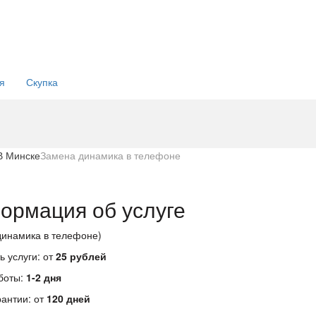
 и
еры:
я
Скупка
В Минске
Замена динамика в телефоне
ормация об услуге
динамика в телефоне)
ь услуги: от
25 рублей
боты:
1-2 дня
рантии: от
120 дней