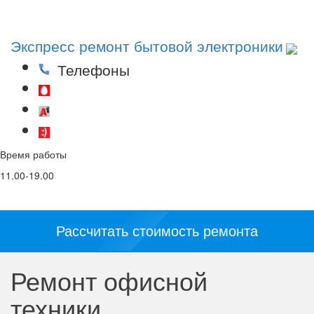
Toggl
navig
Экспресс ремонт бытовой электроники
Телефоны
(29)53-53-000
(44)53-53-000
(25)53-53-000
Время работы
Email
Соц. сети и
мессенджеры:
11.00-19.00
info@5353.by
Рассчитать стоимость ремонта
Ремонт офисной
техники