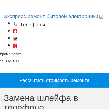
Toggl
navig
Экспресс ремонт бытовой электроники
Телефоны
(29)53-53-000
(44)53-53-000
(25)53-53-000
Время работы
Email
Соц. сети и
мессенджеры:
11.00-19.00
info@5353.by
Рассчитать стоимость ремонта
Замена шлейфа в
телефоне