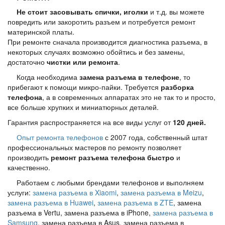
Не стоит засовывать спички, иголки
и т.д. вы можете
повредить или закоротить разъем и потребуется ремонт
материнской платы.
При ремонте сначала производится диагностика разъема, в
некоторых случаях возможно обойтись и без замены,
достаточно
чистки или ремонта
.
Когда необходима
замена разъема в телефоне
, то
прибегают к помощи микро-пайки. Требуется
разборка
телефона
, а в современных аппаратах это не так то и просто,
все больше хрупких и миниатюрных деталей.
Гарантия распространяется на все виды услуг от
120 дней.
Опыт ремонта телефонов
с 2007 года, собственный штат
профессиональных мастеров по ремонту позволяет
производить
ремонт разъема телефона быстро
и
качественно.
Работаем с любыми брендами телефонов и выполняем
услуги:
замена разъема в Xiaomi
,
замена разъема в Meizu
,
замена разъема в Huawei
,
замена разъема в ZTE
, замена
разъема в Vertu, замена разъема в iPhone,
замена разъема в
Samsung
, замена разъема в Asus, замена разъема в