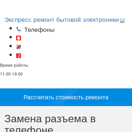
Toggl
navig
Экспресс ремонт бытовой электроники
Телефоны
(29)53-53-000
(44)53-53-000
(25)53-53-000
Время работы
Email
Соц. сети и
мессенджеры:
11.00-19.00
info@5353.by
Рассчитать стоимость ремонта
Замена разъема в
телефоне