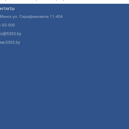
ОНТАКТЫ
.Минск ул. Серафимовича 11-404
3-53-000
nfo@5353.by
ww.5353.by