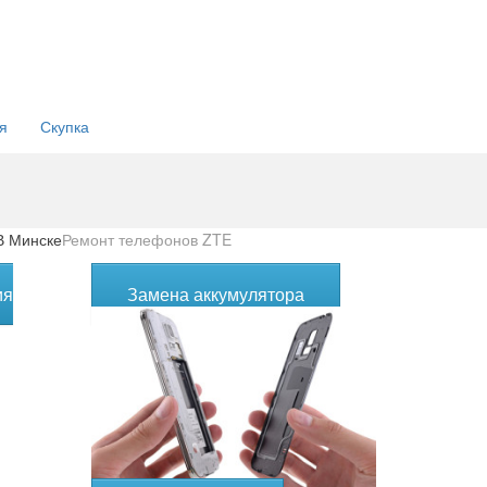
 и
еры:
я
Скупка
В Минске
Ремонт телефонов ZTE
ия
Замена аккумулятора