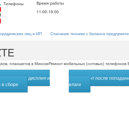
Время работы
Email
Соц. сети
Телефоны
мессендж
(29)53-53-000
11.00-19.00
info@5353.by
(44)53-53-000
(25)53-53-000
юридических лиц и ИП
Списание техники с баланса предприяти
ZTE
ков, планшетов в Минске
Ремонт мобильных (сотовых) телефонов 
мена стекла, дисплея и
Ремонт после попадан
 в сборе
влаги