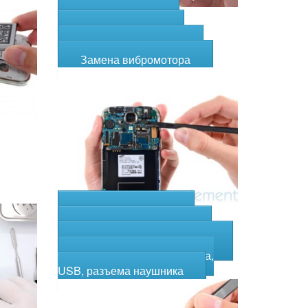
Замена кнопок
Замена камеры
Замена микрофона
Замена вибромотора
Замена динамика
Замена модуля Wi-Fi
Замена нижнего шлейфа
Замена зарядного гнезда,
USB, разъема наушника