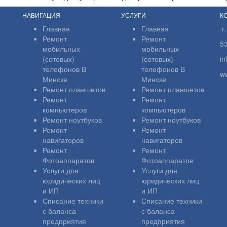
НАВИГАЦИЯ
УСЛУГИ
К
Главная
Главная
г
Ремонт
Ремонт
5
мобильных
мобильных
(сотовых)
(сотовых)
i
телефонов В
телефонов В
w
Минске
Минске
Ремонт планшетов
Ремонт планшетов
Ремонт
Ремонт
компьютеров
компьютеров
Ремонт ноутбуков
Ремонт ноутбуков
Ремонт
Ремонт
навигаторов
навигаторов
Ремонт
Ремонт
Фотоаппаратов
Фотоаппаратов
Услуги для
Услуги для
юридических лиц
юридических лиц
и ИП
и ИП
Списание техники
Списание техники
с баланса
с баланса
предприятия
предприятия