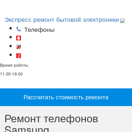
Toggl
navig
Экспресс ремонт бытовой электроники
Телефоны
(29)53-53-000
(44)53-53-000
(25)53-53-000
Время работы
Email
Соц. сети и
мессенджеры:
11.00-19.00
info@5353.by
Рассчитать стоимость ремонта
Ремонт телефонов
Samsung