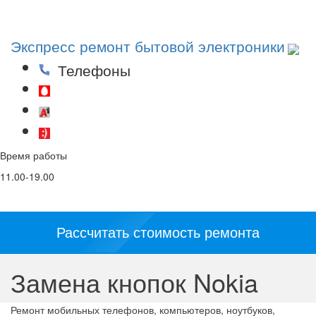
Toggl
navig
Экспресс ремонт бытовой электроники
Телефоны
(29)53-53-000
(44)53-53-000
(25)53-53-000
Время работы
Email
Соц. сети и
мессенджеры:
11.00-19.00
info@5353.by
Рассчитать стоимость ремонта
Замена кнопок Nokia
Ремонт мобильных телефонов, компьютеров, ноутбуков,