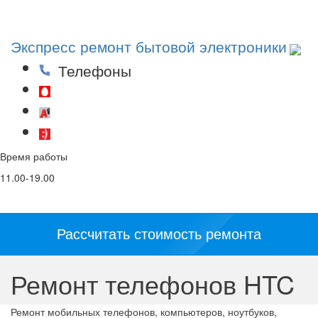
Toggl
navig
Экспресс ремонт бытовой электроники
Телефоны
(29)53-53-000
(44)53-53-000
(25)53-53-000
Время работы
Email
Соц. сети и
мессенджеры:
11.00-19.00
info@5353.by
Рассчитать стоимость ремонта
Ремонт телефонов HTC
Ремонт мобильных телефонов, компьютеров, ноутбуков,